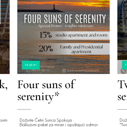
TRAJE DO
T
k,
Four suns of
T
serenity*
se
 svim
Doživite Četiri Sunca Spokoja
Doži
Ekskluzivni paket za miran i opuštajući odmor
"Two