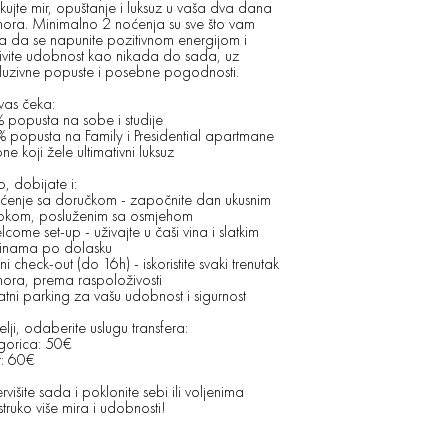
ujte mir, opuštanje i luksuz u vaša dva dana
ora. Minimalno 2 noćenja su sve što vam
a da se napunite pozitivnom energijom i
ivite udobnost kao nikada do sada, uz
luzivne popuste i posebne pogodnosti.
vas čeka:
 popusta na sobe i studije
 popusta na Family i Presidential apartmane
ne koji žele ultimativni luksuz
o, dobijate i:
ćenje sa doručkom - započnite dan ukusnim
okom, posluženim sa osmjehom
come set-up - uživajte u čaši vina i slatkim
linama po dolasku
ni check-out (do 16h) - iskoristite svaki trenutak
ora, prema raspoloživosti
vatni parking za vašu udobnost i sigurnost
elji, odaberite uslugu transfera:
gorica: 50€
t: 60€
rvišite sada i poklonite sebi ili voljenima
truko više mira i udobnosti!