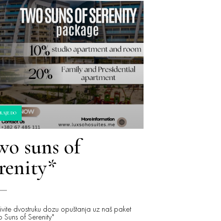
RAJE DO
wo suns of
renity*
vite dvostruku dozu opuštanja uz naš paket
 Suns of Serenity"