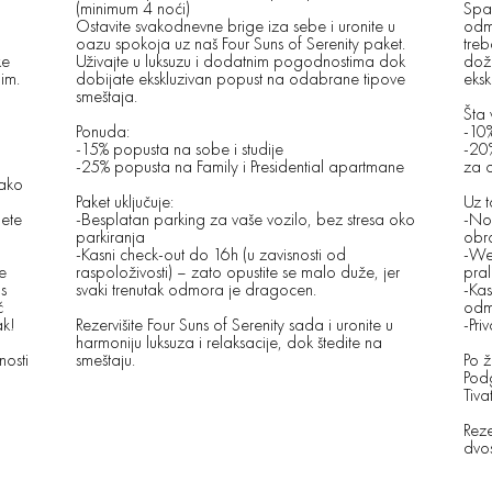
(minimum 4 noći)
Spak
Ostavite svakodnevne brige iza sebe i uronite u
odm
oazu spokoja uz naš Four Suns of Serenity paket.
treb
ke
Uživajte u luksuzu i dodatnim pogodnostima dok
dož
nim.
dobijate ekskluzivan popust na odabrane tipove
eksk
smeštaja.
Šta 
Ponuda:
-10%
-15% popusta na sobe i studije
-20%
-25% popusta na Family i Presidential apartmane
za o
kako
Paket uključuje:
Uz t
nete
-Besplatan parking za vaše vozilo, bez stresa oko
-No
parkiranja
obr
-Kasni check-out do 16h (u zavisnosti od
-Wel
ne
raspoloživosti) – zato opustite se malo duže, jer
pra
s
svaki trenutak odmora je dragocen.
-Kas
ć
odm
ak!
Rezervišite Four Suns of Serenity sada i uronite u
-Pri
harmoniju luksuza i relaksacije, dok štedite na
nosti
smeštaju.
Po ž
Pod
Tiva
Reze
dvos