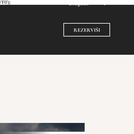
VF0');
Crnogorski
REZERVIŠI