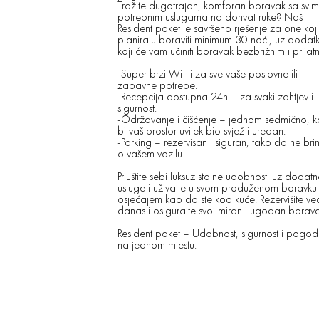
Tražite dugotrajan, komforan boravak sa svim
potrebnim uslugama na dohvat ruke? Naš
Resident paket je savršeno rješenje za one koji
planiraju boraviti minimum 30 noći, uz dodat
koji će vam učiniti boravak bezbrižnim i prijat
-Super brzi Wi-Fi za sve vaše poslovne ili
zabavne potrebe.
-Recepcija dostupna 24h – za svaki zahtjev i
sigurnost.
-Održavanje i čišćenje – jednom sedmično, 
bi vaš prostor uvijek bio svjež i uredan.
-Parking – rezervisan i siguran, tako da ne bri
o vašem vozilu.
Priuštite sebi luksuz stalne udobnosti uz dodat
usluge i uživajte u svom produženom boravku 
osjećajem kao da ste kod kuće. Rezervišite ve
danas i osigurajte svoj miran i ugodan borav
Resident paket – Udobnost, sigurnost i pogod
na jednom mjestu.