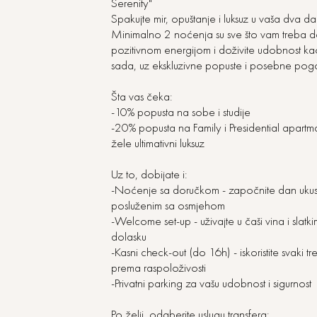
Serenity"
Spakujte mir, opuštanje i luksuz u vaša dva 
Minimalno 2 noćenja su sve što vam treba d
pozitivnom energijom i doživite udobnost k
sada, uz ekskluzivne popuste i posebne pog
Šta vas čeka:
-10% popusta na sobe i studije
-20% popusta na Family i Presidential apart
žele ultimativni luksuz
Uz to, dobijate i:
-Noćenje sa doručkom - započnite dan uku
posluženim sa osmjehom
-Welcome set-up - uživajte u čaši vina i slat
dolasku
-Kasni check-out (do 16h) - iskoristite svaki 
prema raspoloživosti
-Privatni parking za vašu udobnost i sigurnost
Po želji, odaberite uslugu transfera: