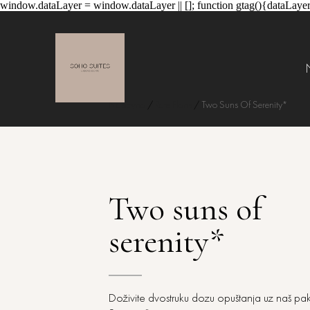
window.dataLayer = window.dataLayer || []; function gtag(){dataLayer
Naslovna
/
Rate Plans
/
Two Suns Of Serenity*
Two suns of
serenity*
Doživite dvostruku dozu opuštanja uz naš pa