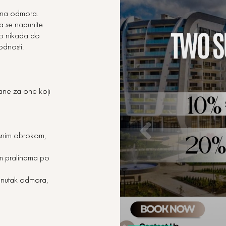
dana odmora.
a se napunite
ao nikada do
odnosti.
mane za one koji
snim obrokom,
kim pralinama po
trenutak odmora,