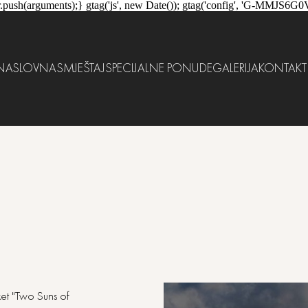
.push(arguments);} gtag('js', new Date()); gtag('config', 'G-MMJS6G0
NASLOVNA
SMJEŠTAJ
SPECIJALNE PONUDE
GALERIJA
KONTAKT
ket "Two Suns of